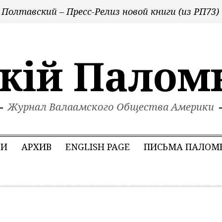
олтавский – Пресс-Релиз новой книги (из РП73)
скiй Палом
Журнал Валаамского Общества Америки
ЬИ
АРХИВ
ENGLISH PAGE
ПИСЬМА ПАЛОМ